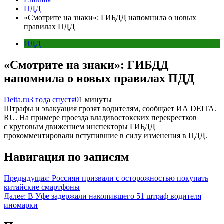
ПДД
«Смотрите на знаки»: ГИБДД напомнила о новых
правилах ПДД
ПДД
«Смотрите на знаки»: ГИБДД
напомнила о новых правилах ПДД
Deita.ru
3 года спустя
0
1 минуты
Штрафы и эвакуация грозят водителям, сообщает ИА DEITA.
RU. На примере проезда владивостокских перекрестков
с круговым движением инспекторы ГИБДД
прокомментировали вступившие в силу изменения в ПДД.
Навигация по записям
Предыдущая:
Россиян призвали с осторожностью покупать
китайские смартфоны
Далее:
В Уфе задержали накопившего 51 штраф водителя
иномарки