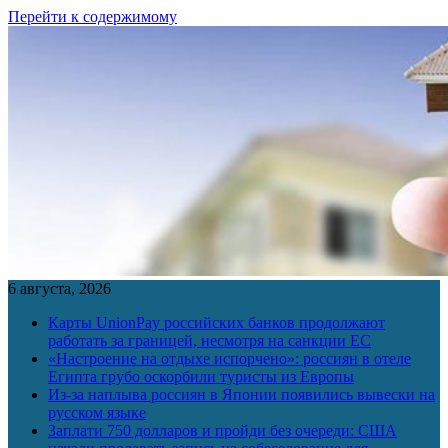
Перейти к содержимому
6 августа, 2026
Карты UnionPay российских банков продолжают
работать за границей, несмотря на санкции ЕС
«Настроение на отдыхе испорчено»: россиян в отеле
Египта грубо оскорбили туристы из Европы
Из-за наплыва россиян в Японии появились вывески на
русском языке
Заплати 750 долларов и пройди без очереди: США