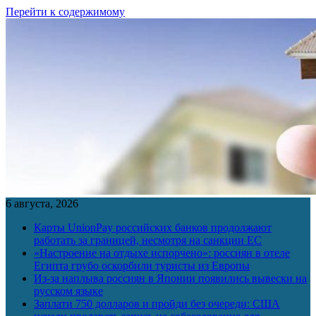
Перейти к содержимому
6 августа, 2026
Карты UnionPay российских банков продолжают
работать за границей, несмотря на санкции ЕС
«Настроение на отдыхе испорчено»: россиян в отеле
Египта грубо оскорбили туристы из Европы
Из-за наплыва россиян в Японии появились вывески на
русском языке
Заплати 750 долларов и пройди без очереди: США