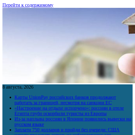
Перейти к содержимому
8 августа, 2026
Карты UnionPay российских банков продолжают
работать за границей, несмотря на санкции ЕС
«Настроение на отдыхе испорчено»: россиян в отеле
Египта грубо оскорбили туристы из Европы
Из-за наплыва россиян в Японии появились вывески на
русском языке
Заплати 750 долларов и пройди без очереди: США