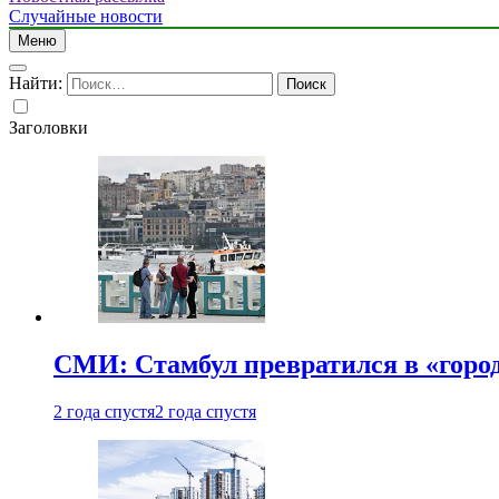
Случайные новости
Меню
Найти:
Заголовки
СМИ: Стамбул превратился в «город
2 года спустя
2 года спустя