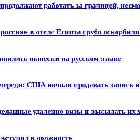
продолжают работать за границей, несм
 россиян в отеле Египта грубо оскорбил
оявились вывески на русском языке
очереди: США начали продавать запись н
сделанные удаленно визы и высылать их 
вступил в должность