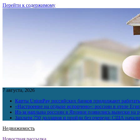
Перейти к содержимому
7 августа, 2026
Карты UnionPay российских банков продолжают работать 
«Настроение на отдыхе испорчено»: россиян в отеле Еги
Из-за наплыва россиян в Японии появились вывески на р
Заплати 750 долларов и пройди без очереди: США начали 
Недвижимость
Новостная рассылка