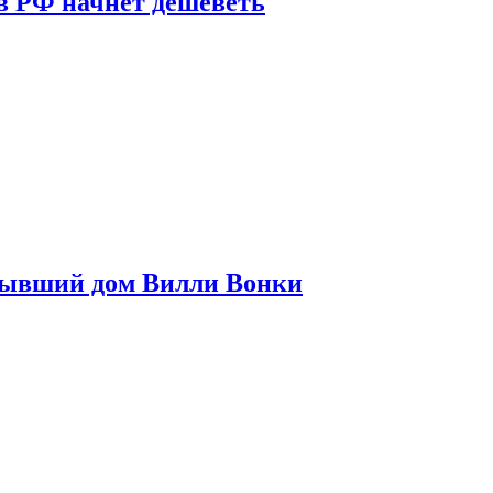
в РФ начнет дешеветь
бывший дом Вилли Вонки