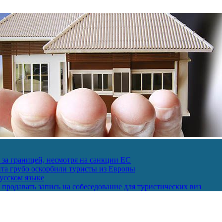
за границей, несмотря на санкции ЕС
пта грубо оскорбили туристы из Европы
усском языке
продавать запись на собеседование для туристических виз