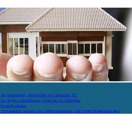
за границей, несмотря на санкции ЕС
пта грубо оскорбили туристы из Европы
усском языке
продавать запись на собеседование для туристических виз