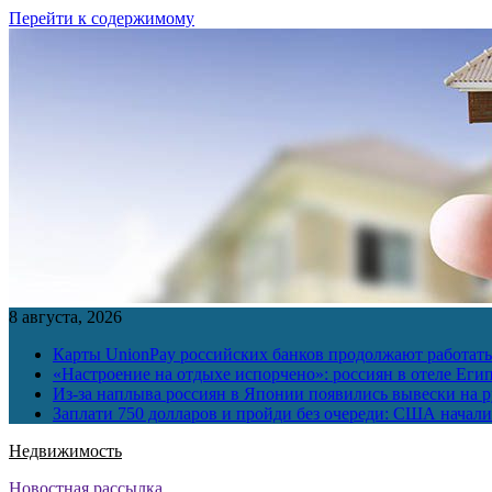
Перейти к содержимому
8 августа, 2026
Карты UnionPay российских банков продолжают работать 
«Настроение на отдыхе испорчено»: россиян в отеле Еги
Из-за наплыва россиян в Японии появились вывески на р
Заплати 750 долларов и пройди без очереди: США начали 
Недвижимость
Новостная рассылка