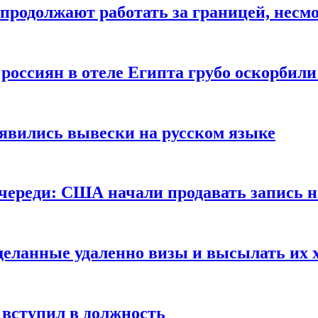
продолжают работать за границей, несм
 россиян в отеле Египта грубо оскорбил
оявились вывески на русском языке
очереди: США начали продавать запись н
сделанные удаленно визы и высылать их 
вступил в должность