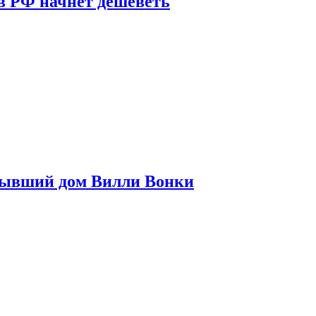
в РФ начнет дешеветь
бывший дом Вилли Вонки