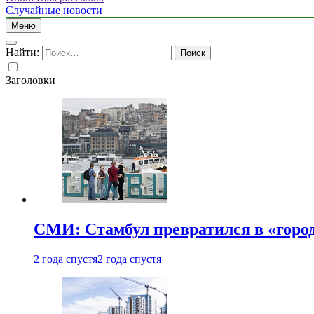
Случайные новости
Меню
Найти:
Заголовки
СМИ: Стамбул превратился в «город
2 года спустя
2 года спустя