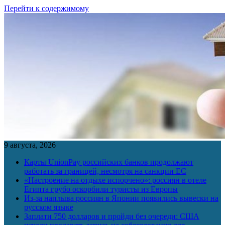
Перейти к содержимому
9 августа, 2026
Карты UnionPay российских банков продолжают
работать за границей, несмотря на санкции ЕС
«Настроение на отдыхе испорчено»: россиян в отеле
Египта грубо оскорбили туристы из Европы
Из-за наплыва россиян в Японии появились вывески на
русском языке
Заплати 750 долларов и пройди без очереди: США