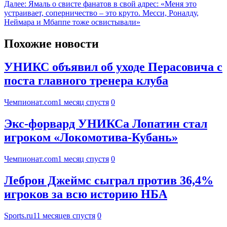
Далее:
Ямаль о свисте фанатов в свой адрес: «Меня это
устраивает, соперничество – это круто. Месси, Роналду,
Неймара и Мбаппе тоже освистывали»
Похожие новости
УНИКС объявил об уходе Перасовича с
поста главного тренера клуба
Чемпионат.com
1 месяц спустя
0
Экс-форвард УНИКСа Лопатин стал
игроком «Локомотива-Кубань»
Чемпионат.com
1 месяц спустя
0
Леброн Джеймс сыграл против 36,4%
игроков за всю историю НБА
Sports.ru
11 месяцев спустя
0