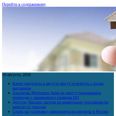
Перейти к содержимому
10 августа, 2026
Какие продукты в августе могут исчезнуть с полок
магазинов
Аналитик Муртазин: банк не смогут блокировать
переводы с зараженного трояном ПО
Депутат Чаплин: льготы на коммуналку россиянам не
зависят от доходов
Спрос на установку самозапрета на кредиты в России