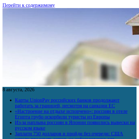
Перейти к содержимому
8 августа, 2026
Карты UnionPay российских банков продолжают
работать за границей, несмотря на санкции ЕС
«Настроение на отдыхе испорчено»: россиян в отеле
Египта грубо оскорбили туристы из Европы
Из-за наплыва россиян в Японии появились вывески на
русском языке
Заплати 750 долларов и пройди без очереди: США