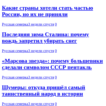
Какие страны хотели стать частью
России, но их не приняли
Русская семерка
3 недели спустя
0
Последняя зима Сталина: почему
вождь запретил убирать снег
Русская семерка
3 недели спустя
0
«Марсова звезда»: почему большевики
сделали символом СССР пентакль
Русская семерка
3 недели спустя
0
Шумеры: откуда пришёл самый
таинственный народ в истории
Русская семерка
3 недели спустя
0