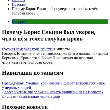
Истории
Почему Борис Ельцин был уверен, что в нём течёт
голубая кровь
Истории
Почему Борис Ельцин был уверен,
что в нём течёт голубая кровь
Русская семерка
2 года спустя
0
1 минуты
Говорят, Ельцину очень нравилось, когда его называли «царем
Борисом». Кроме того, Борис Николаевич подозревал,
что в нем течет голубая кровь.
Навигация по записям
Предыдущая:
Учёные: хронический диабет встречается чаще
у нервных людей
Далее:
Ученые предложили искать пришельцев на планетах
со спутниками в виде черных дыр
Похожие новости