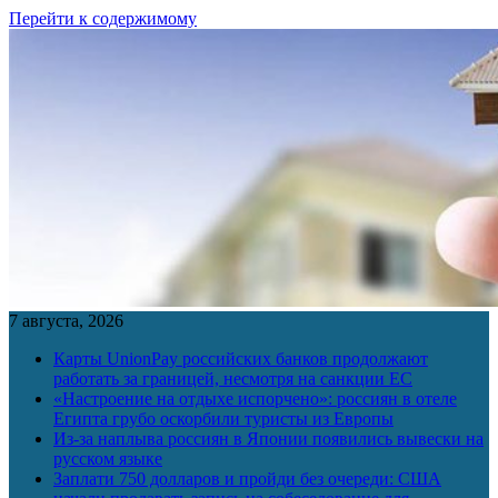
Перейти к содержимому
7 августа, 2026
Карты UnionPay российских банков продолжают
работать за границей, несмотря на санкции ЕС
«Настроение на отдыхе испорчено»: россиян в отеле
Египта грубо оскорбили туристы из Европы
Из-за наплыва россиян в Японии появились вывески на
русском языке
Заплати 750 долларов и пройди без очереди: США