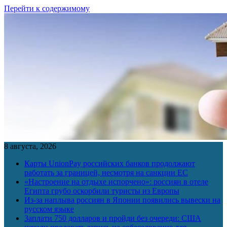
Перейти к содержимому
8 августа, 2026
Карты UnionPay российских банков продолжают
работать за границей, несмотря на санкции ЕС
«Настроение на отдыхе испорчено»: россиян в отеле
Египта грубо оскорбили туристы из Европы
Из-за наплыва россиян в Японии появились вывески на
русском языке
Заплати 750 долларов и пройди без очереди: США