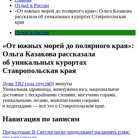
Отдых в России
«От южных морей до полярного края»: Ольга Казакова
рассказала об уникальных курортах Ставропольская
края
Отдых в России
«От южных морей до полярного края»:
Ольга Казакова рассказала
об уникальных курортах
Ставропольская края
Дума ТВ
2 года спустя
0
1 минуты
Уникальная здравница, жемчужина юга, национальное
достояние с бескрайними степями, могучими горами,
уникальными лесами, живописными озерами
и водопадами — все это о Ставропольском крае.
Навигация по записям
Предыдущая:
В Светлогорске продолжают расширять пляж:
что уже сделали