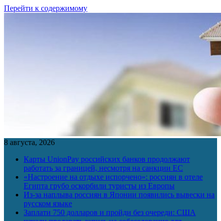
Перейти к содержимому
8 августа, 2026
Карты UnionPay российских банков продолжают
работать за границей, несмотря на санкции ЕС
«Настроение на отдыхе испорчено»: россиян в отеле
Египта грубо оскорбили туристы из Европы
Из-за наплыва россиян в Японии появились вывески на
русском языке
Заплати 750 долларов и пройди без очереди: США