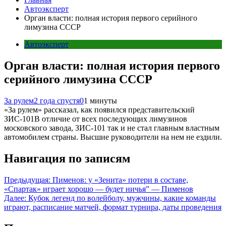
Автоэксперт
Орган власти: полная история первого серийного
лимузина СССР
Автоэксперт
Орган власти: полная история первого
серийного лимузина СССР
За рулем
2 года спустя
0
1 минуты
«За рулем» рассказал, как появился представительский
ЗИС‑101В отличие от всех последующих лимузинов
московского завода, ЗИС‑101 так и не стал главным властным
автомобилем страны. Высшие руководители на нем не ездили.
Навигация по записям
Предыдущая:
Пименов: у «Зенита» потери в составе,
«Спартак» играет хорошо — будет ничья” — Пименов
Далее:
Кубок легенд по волейболу, мужчины, какие команды
играют, расписание матчей, формат турнира, даты проведения