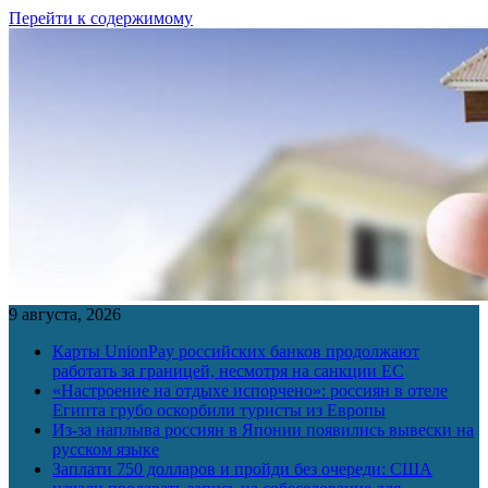
Перейти к содержимому
9 августа, 2026
Карты UnionPay российских банков продолжают
работать за границей, несмотря на санкции ЕС
«Настроение на отдыхе испорчено»: россиян в отеле
Египта грубо оскорбили туристы из Европы
Из-за наплыва россиян в Японии появились вывески на
русском языке
Заплати 750 долларов и пройди без очереди: США