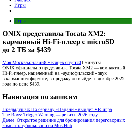
Игры
Игры
ONIX представила Tocata XM2:
карманный Hi‑Fi‑плеер с microSD
до 2 ТБ за $439
Моя Москва.онлайн
8 месяцев спустя
0
1 минуты
ONIX официально представила Tocata XM2 — компактный
Hi‑Fi‑плеер, нацеленный на «аудиофильский» звук
в карманном формате; в продажу он выйдет в декабре 2025
года по цене $439.
Навигация по записям
Предыдущая:
По сериалу «Пацаны» выйдет VR-игра
The Boys: Trigger Warning — релиз в 2026 году
Далее:
Открытое решение для бронирования переговорных
комнат опубликовано на Mos.Hub