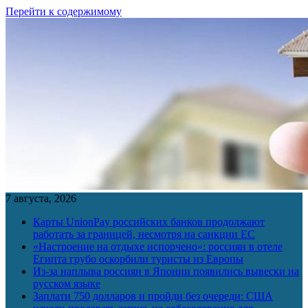
Перейти к содержимому
7 августа, 2026
Карты UnionPay российских банков продолжают
работать за границей, несмотря на санкции ЕС
«Настроение на отдыхе испорчено»: россиян в отеле
Египта грубо оскорбили туристы из Европы
Из-за наплыва россиян в Японии появились вывески на
русском языке
Заплати 750 долларов и пройди без очереди: США