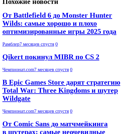
Похожие новости
От Battlefield 6 до Monster Hunter
Wilds: самые хорошо и плохо
оптимизированные игры 2025 года
Рамблер
7 месяцев спустя
0
Qikert покинул MIBR по CS 2
Чемпионат.com
7 месяцев спустя
0
В Epic Games Store дарят стратегию
Total War: Three Kingdoms и шутер
Wildgate
Чемпионат.com
7 месяцев спустя
0
От Comic Sans до матчмейкинга
в шутерах: самые неочевидные