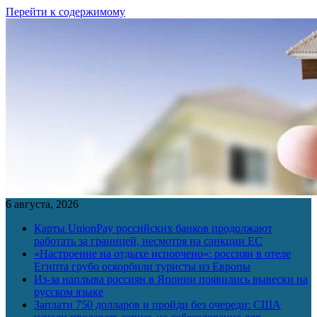
Перейти к содержимому
6 августа, 2026
Карты UnionPay российских банков продолжают
работать за границей, несмотря на санкции ЕС
«Настроение на отдыхе испорчено»: россиян в отеле
Египта грубо оскорбили туристы из Европы
Из-за наплыва россиян в Японии появились вывески на
русском языке
Заплати 750 долларов и пройди без очереди: США