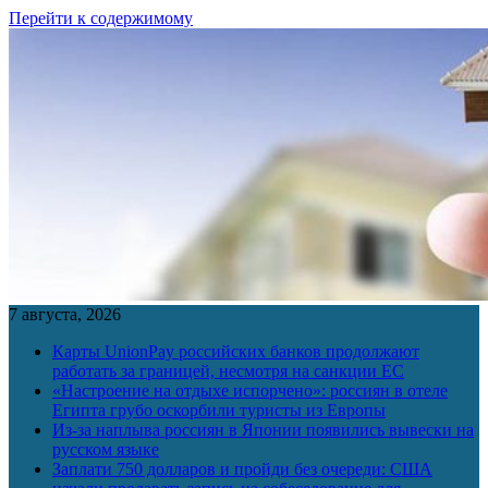
Перейти к содержимому
7 августа, 2026
Карты UnionPay российских банков продолжают
работать за границей, несмотря на санкции ЕС
«Настроение на отдыхе испорчено»: россиян в отеле
Египта грубо оскорбили туристы из Европы
Из-за наплыва россиян в Японии появились вывески на
русском языке
Заплати 750 долларов и пройди без очереди: США