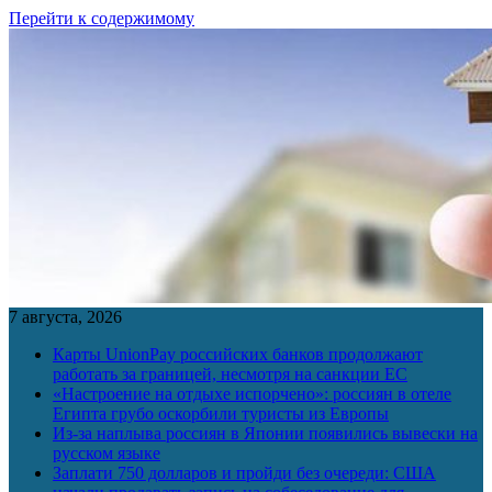
Перейти к содержимому
7 августа, 2026
Карты UnionPay российских банков продолжают
работать за границей, несмотря на санкции ЕС
«Настроение на отдыхе испорчено»: россиян в отеле
Египта грубо оскорбили туристы из Европы
Из-за наплыва россиян в Японии появились вывески на
русском языке
Заплати 750 долларов и пройди без очереди: США