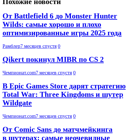
Похожие новости
От Battlefield 6 до Monster Hunter
Wilds: самые хорошо и плохо
оптимизированные игры 2025 года
Рамблер
7 месяцев спустя
0
Qikert покинул MIBR по CS 2
Чемпионат.com
7 месяцев спустя
0
В Epic Games Store дарят стратегию
Total War: Three Kingdoms и шутер
Wildgate
Чемпионат.com
7 месяцев спустя
0
От Comic Sans до матчмейкинга
в шутерах: самые неочевидные