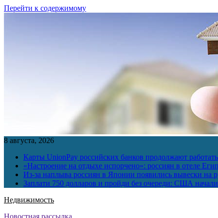
Перейти к содержимому
8 августа, 2026
Карты UnionPay российских банков продолжают работать 
«Настроение на отдыхе испорчено»: россиян в отеле Еги
Из-за наплыва россиян в Японии появились вывески на р
Заплати 750 долларов и пройди без очереди: США начали 
Недвижимость
Новостная рассылка