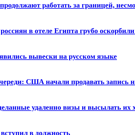
продолжают работать за границей, несм
 россиян в отеле Египта грубо оскорбил
оявились вывески на русском языке
очереди: США начали продавать запись н
сделанные удаленно визы и высылать их 
вступил в должность