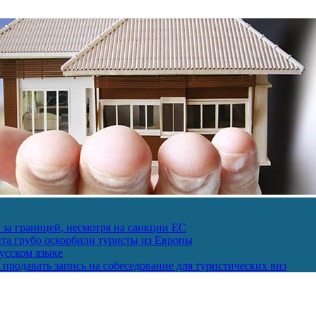
за границей, несмотря на санкции ЕС
пта грубо оскорбили туристы из Европы
усском языке
продавать запись на собеседование для туристических виз