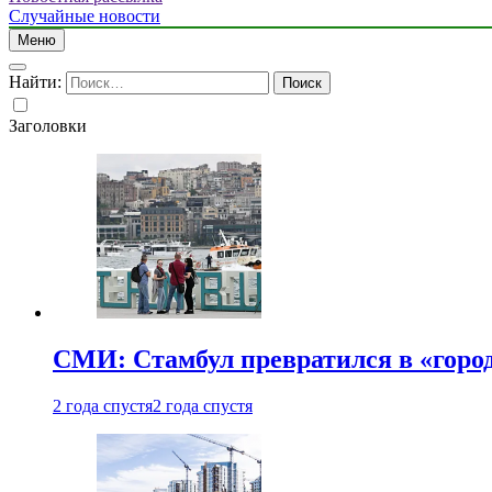
Случайные новости
Меню
Найти:
Заголовки
СМИ: Стамбул превратился в «город
2 года спустя
2 года спустя