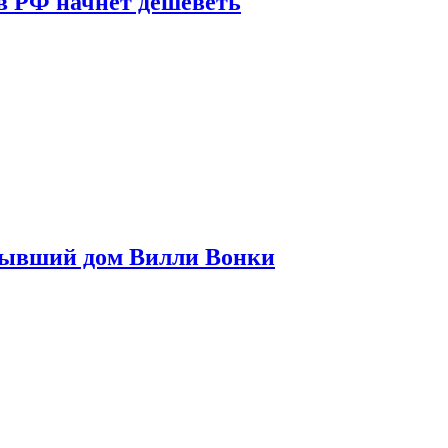
в РФ начнет дешеветь
бывший дом Вилли Вонки