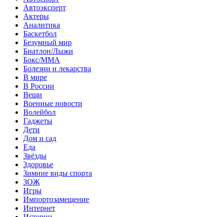
Автоэксперт
Актеры
Аналитика
Баскетбол
Безумный мир
Биатлон/Лыжи
Бокс/MMA
Болезни и лекарства
В мире
В России
Вещи
Военные новости
Волейбол
Гаджеты
Дети
Дом и сад
Еда
Звёзды
Здоровье
Зимние виды спорта
ЗОЖ
Игры
Импортозамещение
Интернет
Истории