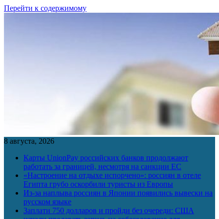
Перейти к содержимому
8 августа, 2026
Карты UnionPay российских банков продолжают
работать за границей, несмотря на санкции ЕС
«Настроение на отдыхе испорчено»: россиян в отеле
Египта грубо оскорбили туристы из Европы
Из-за наплыва россиян в Японии появились вывески на
русском языке
Заплати 750 долларов и пройди без очереди: США