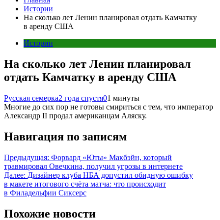
Истории
На сколько лет Ленин планировал отдать Камчатку
в аренду США
Истории
На сколько лет Ленин планировал
отдать Камчатку в аренду США
Русская семерка
2 года спустя
0
1 минуты
Многие до сих пор не готовы смириться с тем, что император
Александр II продал американцам Аляску.
Навигация по записям
Предыдущая:
Форвард «Юты» Макбэйн, который
травмировал Овечкина, получил угрозы в интернете
Далее:
Дизайнер клуба НБА допустил обидную ошибку
в макете итогового счёта матча: что происходит
в Филадельфии Сиксерс
Похожие новости