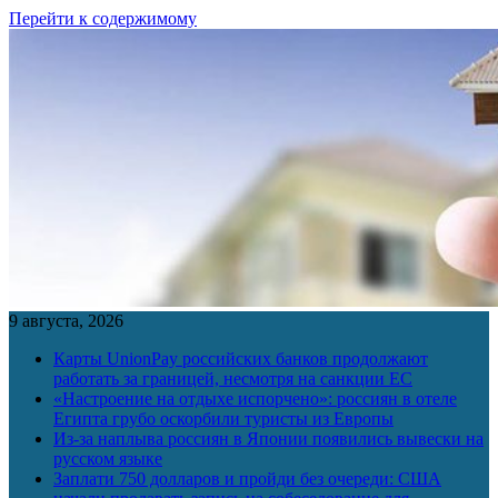
Перейти к содержимому
9 августа, 2026
Карты UnionPay российских банков продолжают
работать за границей, несмотря на санкции ЕС
«Настроение на отдыхе испорчено»: россиян в отеле
Египта грубо оскорбили туристы из Европы
Из-за наплыва россиян в Японии появились вывески на
русском языке
Заплати 750 долларов и пройди без очереди: США