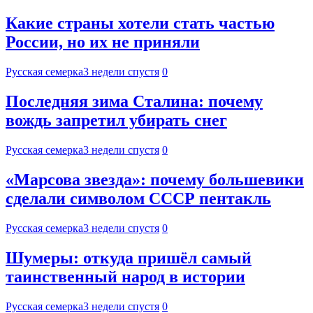
Какие страны хотели стать частью
России, но их не приняли
Русская семерка
3 недели спустя
0
Последняя зима Сталина: почему
вождь запретил убирать снег
Русская семерка
3 недели спустя
0
«Марсова звезда»: почему большевики
сделали символом СССР пентакль
Русская семерка
3 недели спустя
0
Шумеры: откуда пришёл самый
таинственный народ в истории
Русская семерка
3 недели спустя
0