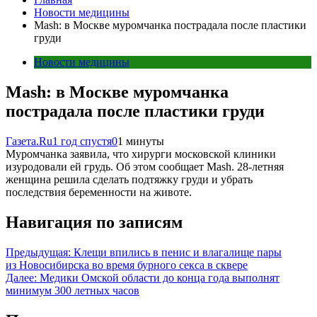
Новости медицины
Mash: в Москве муромчанка пострадала после пластики
груди
Новости медицины
Mash: в Москве муромчанка
пострадала после пластики груди
Газета.Ru
1 год спустя
0
1 минуты
Муромчанка заявила, что хирурги московской клиники
изуродовали ей грудь. Об этом сообщает Mash. 28-летняя
женщина решила сделать подтяжку груди и убрать
последствия беременности на животе.
Навигация по записям
Предыдущая:
Клещи впились в пенис и влагалище пары
из Новосибирска во время бурного секса в сквере
Далее:
Медики Омской области до конца года выполнят
минимум 300 летных часов