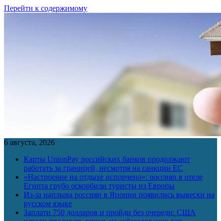
Перейти к содержимому
6 августа, 2026
Карты UnionPay российских банков продолжают
работать за границей, несмотря на санкции ЕС
«Настроение на отдыхе испорчено»: россиян в отеле
Египта грубо оскорбили туристы из Европы
Из-за наплыва россиян в Японии появились вывески на
русском языке
Заплати 750 долларов и пройди без очереди: США