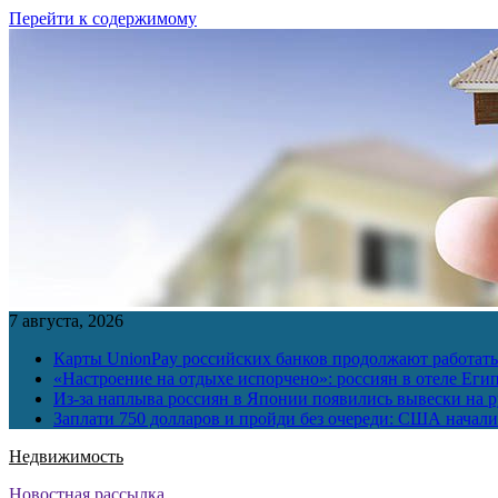
Перейти к содержимому
7 августа, 2026
Карты UnionPay российских банков продолжают работать 
«Настроение на отдыхе испорчено»: россиян в отеле Еги
Из-за наплыва россиян в Японии появились вывески на р
Заплати 750 долларов и пройди без очереди: США начали 
Недвижимость
Новостная рассылка