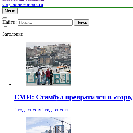
Случайные новости
Меню
Найти:
Заголовки
СМИ: Стамбул превратился в «город
2 года спустя
2 года спустя