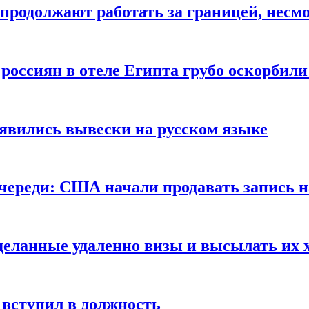
продолжают работать за границей, несм
 россиян в отеле Египта грубо оскорбил
оявились вывески на русском языке
очереди: США начали продавать запись н
сделанные удаленно визы и высылать их 
вступил в должность