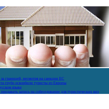
за границей, несмотря на санкции ЕС
пта грубо оскорбили туристы из Европы
усском языке
продавать запись на собеседование для туристических виз