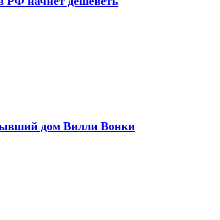
в РФ начнет дешеветь
бывший дом Вилли Вонки