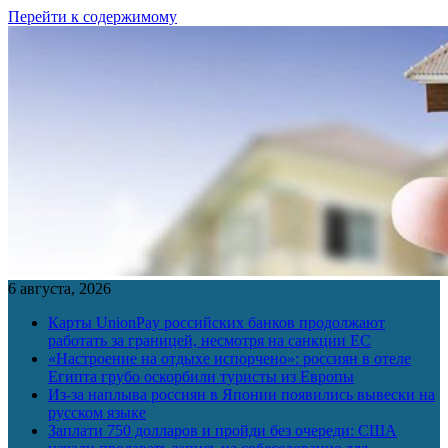
Перейти к содержимому
6 августа, 2026
Карты UnionPay российских банков продолжают
работать за границей, несмотря на санкции ЕС
«Настроение на отдыхе испорчено»: россиян в отеле
Египта грубо оскорбили туристы из Европы
Из-за наплыва россиян в Японии появились вывески на
русском языке
Заплати 750 долларов и пройди без очереди: США