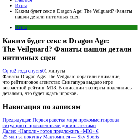
Игры
Каким будет секс в Dragon Age: The Veilguard? Фанаты
нашли детали интимных сцен
Игры
Каким будет секс в Dragon Age:
The Veilguard? Фанаты нашли детали
интимных сцен
Cq.ru
2 года спустя
0
1 минуты
Фанаты Dragon Age: The Veilguard обратили внимание,
что рейтинговое агентство Сингапура выдало игре
возрастной рейтинг M18. В описании эксперты поделились
деталями, что будет ждать игроков.
Навигация по записям
Предыдущая:
Первая ракетка мира прокомментировал
ситуацию с проваленными допинг-тестами
Далее:
«Наполи» готов предложить «МЮ» €
25 млн за покупку Мактоминея — Sky Sports