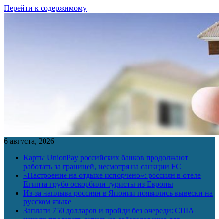
Перейти к содержимому
6 августа, 2026
Карты UnionPay российских банков продолжают
работать за границей, несмотря на санкции ЕС
«Настроение на отдыхе испорчено»: россиян в отеле
Египта грубо оскорбили туристы из Европы
Из-за наплыва россиян в Японии появились вывески на
русском языке
Заплати 750 долларов и пройди без очереди: США