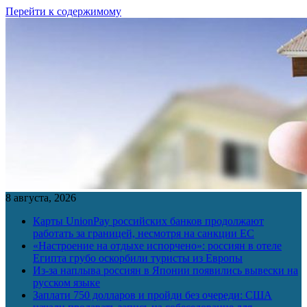
Перейти к содержимому
8 августа, 2026
Карты UnionPay российских банков продолжают
работать за границей, несмотря на санкции ЕС
«Настроение на отдыхе испорчено»: россиян в отеле
Египта грубо оскорбили туристы из Европы
Из-за наплыва россиян в Японии появились вывески на
русском языке
Заплати 750 долларов и пройди без очереди: США