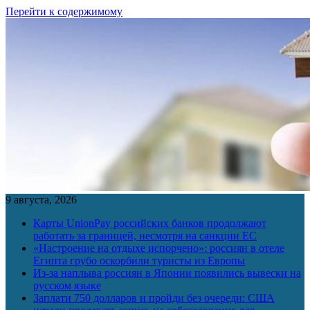
Перейти к содержимому
9 августа, 2026
Карты UnionPay российских банков продолжают
работать за границей, несмотря на санкции ЕС
«Настроение на отдыхе испорчено»: россиян в отеле
Египта грубо оскорбили туристы из Европы
Из-за наплыва россиян в Японии появились вывески на
русском языке
Заплати 750 долларов и пройди без очереди: США