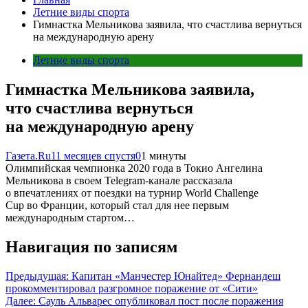
Летние виды спорта
Гимнастка Мельникова заявила, что счастлива вернуться
на международную арену
Летние виды спорта
Гимнастка Мельникова заявила,
что счастлива вернуться
на международную арену
Газета.Ru
11 месяцев спустя
0
1 минуты
Олимпийская чемпионка 2020 года в Токио Ангелина
Мельникова в своем Telegram-канале рассказала
о впечатлениях от поездки на турнир World Challenge
Cup во Франции, который стал для нее первым
международным стартом…
Навигация по записям
Предыдущая:
Капитан «Манчестер Юнайтед» Фернандеш
прокомментировал разгромное поражение от «Сити»
Далее:
Сауль Альварес опубликовал пост после поражения