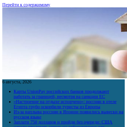
Перейти к содержимому
6 августа, 2026
Карты UnionPay российских банков продолжают
работать за границей, несмотря на санкции ЕС
«Настроение на отдыхе испорчено»: россиян в отеле
Египта грубо оскорбили туристы из Европы
Из-за наплыва россиян в Японии появились вывески на
русском языке
Заплати 750 долларов и пройди без очереди: США