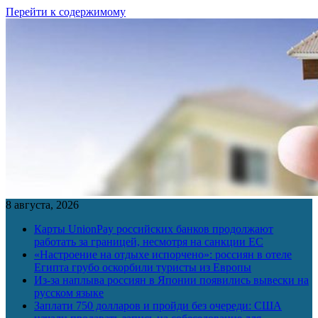
Перейти к содержимому
8 августа, 2026
Карты UnionPay российских банков продолжают
работать за границей, несмотря на санкции ЕС
«Настроение на отдыхе испорчено»: россиян в отеле
Египта грубо оскорбили туристы из Европы
Из-за наплыва россиян в Японии появились вывески на
русском языке
Заплати 750 долларов и пройди без очереди: США