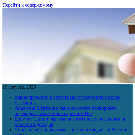
Перейти к содержимому
10 августа, 2026
Какие продукты в августе могут исчезнуть с полок
магазинов
Аналитик Муртазин: банк не смогут блокировать
переводы с зараженного трояном ПО
Депутат Чаплин: льготы на коммуналку россиянам не
зависят от доходов
Спрос на установку самозапрета на кредиты в России