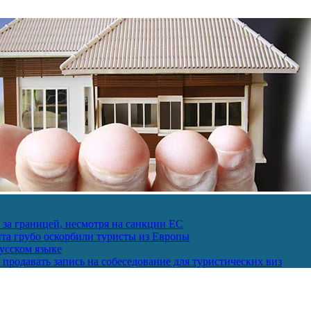
за границей, несмотря на санкции ЕС
пта грубо оскорбили туристы из Европы
усском языке
продавать запись на собеседование для туристических виз