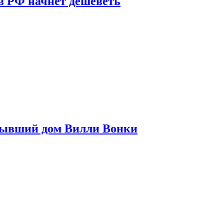
в РФ начнет дешеветь
бывший дом Вилли Вонки