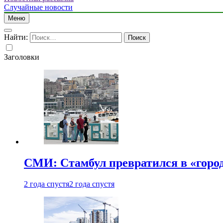
Случайные новости
Меню
Найти:
Заголовки
СМИ: Стамбул превратился в «город
2 года спустя
2 года спустя