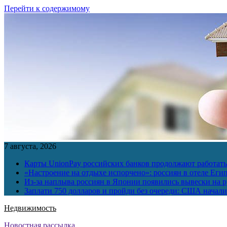
Перейти к содержимому
7 августа, 2026
Карты UnionPay российских банков продолжают работать 
«Настроение на отдыхе испорчено»: россиян в отеле Еги
Из-за наплыва россиян в Японии появились вывески на р
Заплати 750 долларов и пройди без очереди: США начали 
Недвижимость
Новостная рассылка