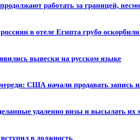
продолжают работать за границей, несм
 россиян в отеле Египта грубо оскорбил
оявились вывески на русском языке
очереди: США начали продавать запись н
сделанные удаленно визы и высылать их 
вступил в должность