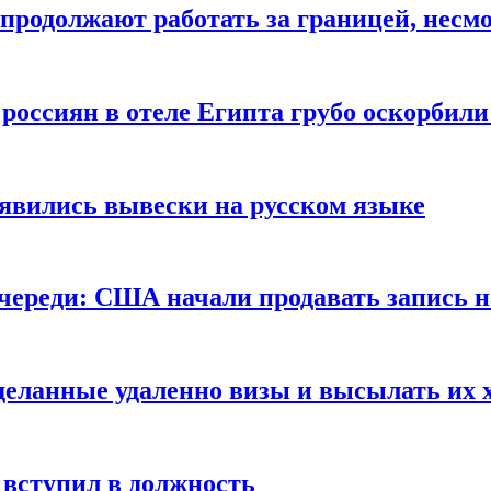
продолжают работать за границей, несм
 россиян в отеле Египта грубо оскорбил
оявились вывески на русском языке
очереди: США начали продавать запись н
сделанные удаленно визы и высылать их 
вступил в должность