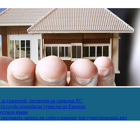
за границей, несмотря на санкции ЕС
пта грубо оскорбили туристы из Европы
усском языке
продавать запись на собеседование для туристических виз