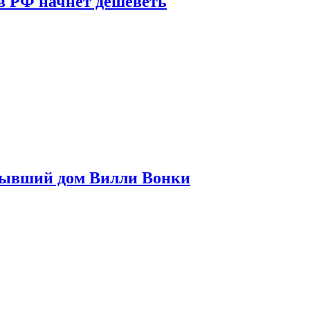
в РФ начнет дешеветь
бывший дом Вилли Вонки