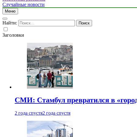
Случайные новости
Меню
Найти:
Заголовки
СМИ: Стамбул превратился в «город
2 года спустя
2 года спустя