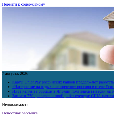
Перейти к содержимому
7 августа, 2026
Карты UnionPay российских банков продолжают работать 
«Настроение на отдыхе испорчено»: россиян в отеле Еги
Из-за наплыва россиян в Японии появились вывески на р
Заплати 750 долларов и пройди без очереди: США начали 
Недвижимость
Новостная рассылка