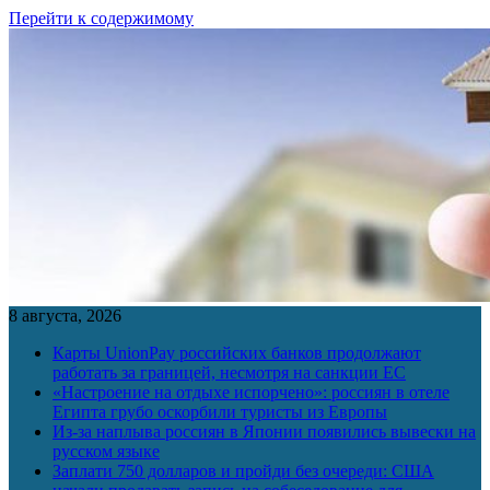
Перейти к содержимому
8 августа, 2026
Карты UnionPay российских банков продолжают
работать за границей, несмотря на санкции ЕС
«Настроение на отдыхе испорчено»: россиян в отеле
Египта грубо оскорбили туристы из Европы
Из-за наплыва россиян в Японии появились вывески на
русском языке
Заплати 750 долларов и пройди без очереди: США