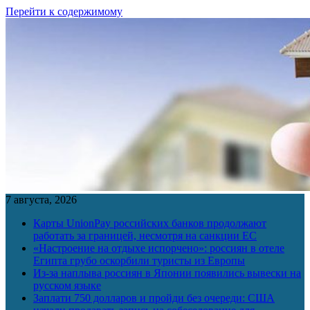
Перейти к содержимому
7 августа, 2026
Карты UnionPay российских банков продолжают
работать за границей, несмотря на санкции ЕС
«Настроение на отдыхе испорчено»: россиян в отеле
Египта грубо оскорбили туристы из Европы
Из-за наплыва россиян в Японии появились вывески на
русском языке
Заплати 750 долларов и пройди без очереди: США