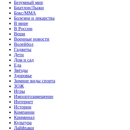
Безумный мир
Биатлон/Лыжи
Бокс/MMA
Болезни и лекарства
В мире
В России
Вещи
Военные новости
Волейбол
Гаджеты
Дети
Дом и сад
Еда
Звёзды
Здоровье
Зимние виды спорта
ЗОЖ
Игры
Импортозамещение
Интернет
Истории
Компании
Криминал
Культура
Лайфхаки