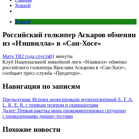
Хоккей
Хоккей
Российский голкипер Аскаров обменян
из «Нэшвилла» в «Сан‑Хосе»
Матч ТВ
2 года спустя
0
1 минуты
Клуб Национальной хоккейной лиги «Нэшвилл» обменял
российского голкипера Ярослава Аскарова в «Сан‑Хосе»,
сообщает пресс‑служба «Предаторз».
Навигация по записям
Предыдущая:
Игроки анонсировали мультиплеерный S. T. A.
L. K. E. R. с первым тизером и скриншотами
Далее:
Первая ракетка мира прокомментировал ситуацию
с проваленными допинг-тестами
Похожие новости